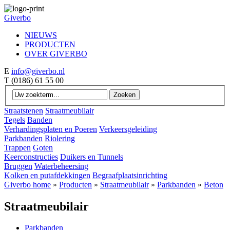
Giverbo
NIEUWS
PRODUCTEN
OVER GIVERBO
E
info@giverbo.nl
T
(0186) 61 55 00
Straatstenen
Straatmeubilair
Tegels
Banden
Verhardingsplaten en Poeren
Verkeersgeleiding
Parkbanden
Riolering
Trappen
Goten
Keerconstructies
Duikers en Tunnels
Bruggen
Waterbeheersing
Kolken en putafdekkingen
Begraafplaatsinrichting
Giverbo home
»
Producten
»
Straatmeubilair
»
Parkbanden
»
Beton
Straatmeubilair
Parkbanden