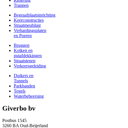
Riolering
Trappen
Begraafplaatsinrichting
Keerconstructies
Straatmeubilair
Verhardingsplaten
en Poeren
Bruggen
Kolken en
putafdekkingen
Straatstenen
Verkeersgeleiding
Duikers en
Tunnels
Parkbanden
Tegels
Waterbeheersing
Giverbo bv
Postbus 1545
3260 BA Oud-Beijerland