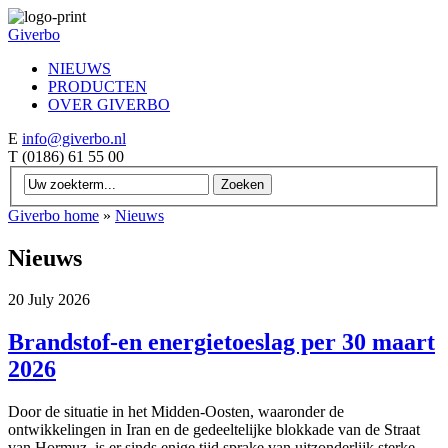
Giverbo
NIEUWS
PRODUCTEN
OVER GIVERBO
E
info@giverbo.nl
T
(0186) 61 55 00
Giverbo home
»
Nieuws
Nieuws
20 July 2026
Brandstof-en energietoeslag per 30 maart
2026
Door de situatie in het Midden-Oosten, waaronder de
ontwikkelingen in Iran en de gedeeltelijke blokkade van de Straat
van Hormuz, is er sinds enige tijd sprake van uitzonderlijk sterke